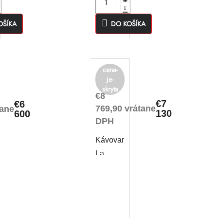
OŠÍKA
DO KOŠÍKA
cena-
je-
skryta
€8
€7
€6
769,90 vrátane
tane
130
600
DPH
Kávovar
La
Cimbali
M1
Caffe