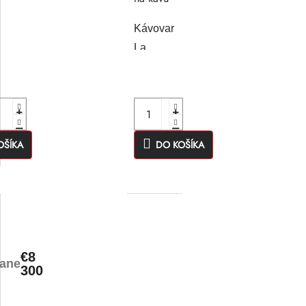
Kávovar
La
am
Cimbali
S20
CP11
OŠÍKA
DO KOŠÍKA
€8
tane
300