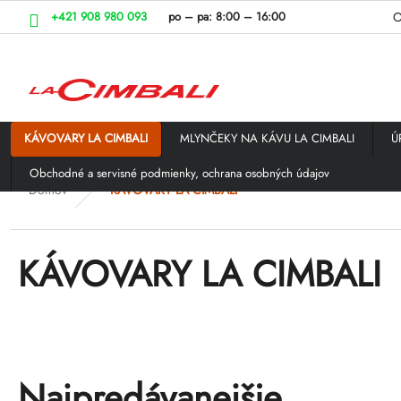
Prejsť
+421 908 980 093
po – pa:
8:00 – 16:00
O
na
obsah
KÁVOVARY LA CIMBALI
MLYNČEKY NA KÁVU LA CIMBALI
Ú
Obchodné a servisné podmienky, ochrana osobných údajov
Domov
KÁVOVARY LA CIMBALI
KÁVOVARY LA CIMBALI
Najpredávanejšie