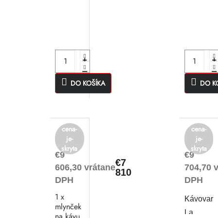
DO KOŠÍKA
DO K
cena-
cena-
je-
je-
skryta
skryta
€9
€9
€7
606,30 vrátane
704,70 
810
DPH
DPH
1 x
Kávovar
mlynček
La
na kávu