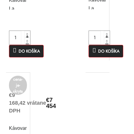
Kávovar
La
La
Cimbali
Cimbali
Q10
Q10
CS11
CS11
DO KOŠÍKA
DO KOŠÍKA
cena-
je-
skryta
€9
€7
168,42 vrátane
454
DPH
Kávovar