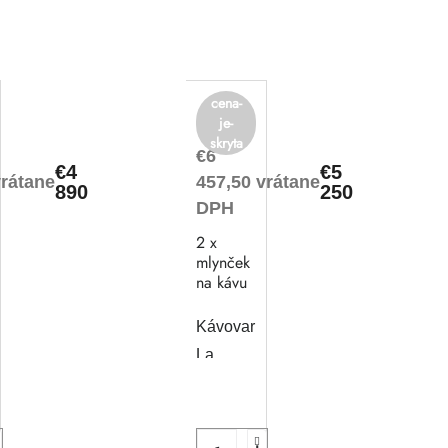
cena-
je-
skryta
€6
€4
€5
vrátane
457,50 vrátane
890
250
DPH
2 x
mlynček
na kávu
Kávovar
La
Cimbali
Q10
CP11