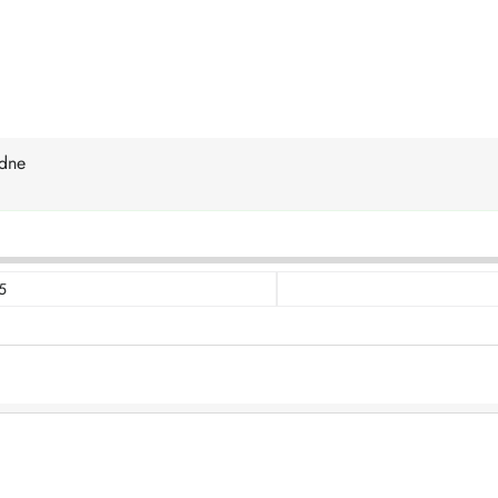
dne
5