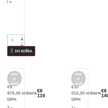
La
Cimbali
M26 TE
DT/2
DO KOŠÍKA
cena-
cena-
je-
je-
skryta
skryta
€9
€10
€8
€8
975,30 vrátane
012,20 vrátane
110
14
DPH
DPH
2 x
1 x