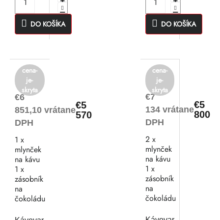
v
DO KOŠÍKA
DO KOŠÍKA
cena-
cena-
je-
je-
skryta
skryta
€7
€6
€5
€5
134 vrátane
851,10 vrátane
800
570
DPH
DPH
2 x
1 x
mlynček
mlynček
na kávu
na kávu
1 x
1 x
zásobník
zásobník
na
na
čokoládu
čokoládu
Kávovar