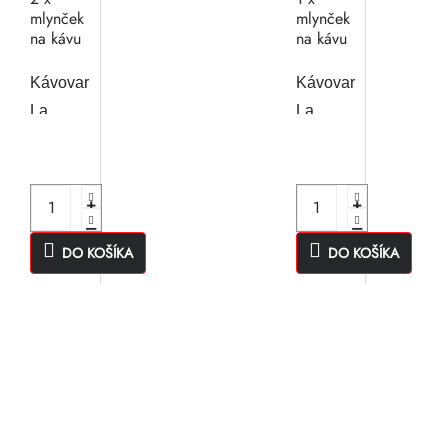
mlynček
mlynček
na kávu
na kávu
Kávovar
Kávovar
La
La
Cimbali
Cimbali
S20
S20
TSCT
CP10
DO KOŠÍKA
DO KOŠÍKA
O
v