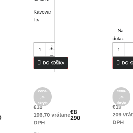
Cimbali
Kávovar
M1
La
Turboste
Cimbali
Na
S20
dotaz
TSCT
DO KOŠÍKA
DO K
cena-
cena-
je-
je-
skryta
skryta
€10
€10
€8
209 vrá
196,70 vrátane
0
290
DPH
DPH