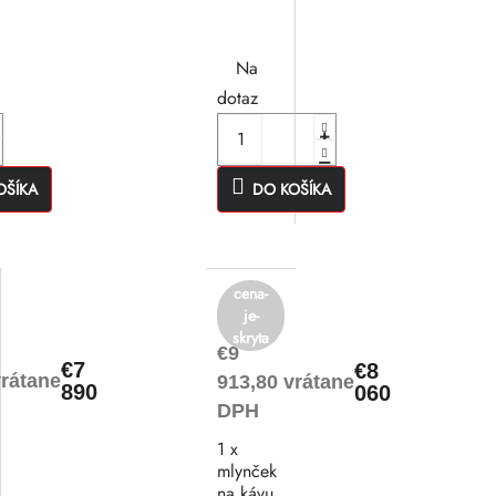
Na
dotaz
OŠÍKA
DO KOŠÍKA
cena-
je-
skryta
€9
€7
€8
vrátane
913,80 vrátane
890
060
DPH
1 x
mlynček
na kávu