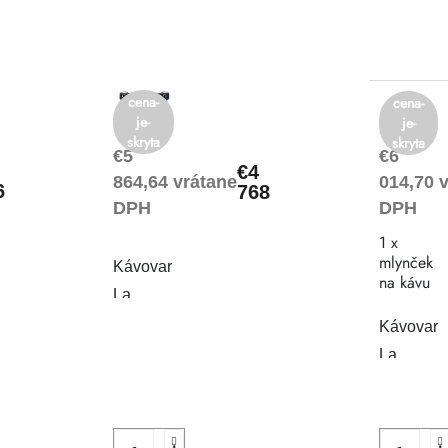
cena-
cena-
je-
je-
skryta
skryta
€5
€6
€4
864,64 vrátane
014,70 
6
768
DPH
DPH
1 x
mlynček
Kávovar
na kávu
La
Cimbali
Kávovar
M26 BE
La
COMPACT
Cimbali
Q10
CP11