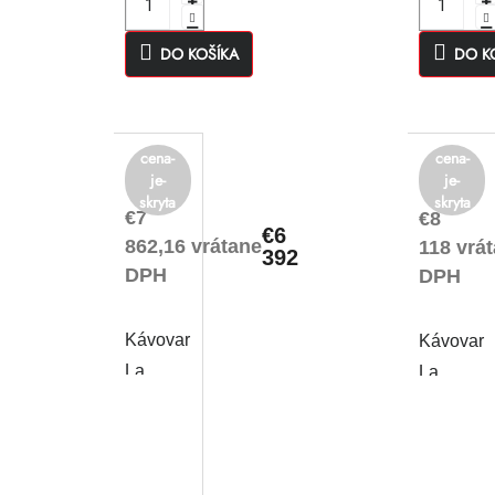
DO KOŠÍKA
DO K
cena-
cena-
je-
je-
skryta
skryta
€7
€8
€6
862,16 vrátane
118 vrá
392
DPH
DPH
Kávovar
Kávovar
La
La
Cimbali
Cimbali
M26 BE
M34
DT/2
DT/2