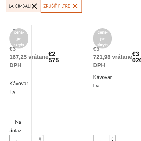
LA CIMBALI
ZRUŠIŤ FILTRE
p
o
r
d
cena-
cena-
je-
je-
o
u
skryta
skryta
€3
€3
€2
€3
d
k
167,25 vrátane
721,98 vrátane
575
02
DPH
DPH
u
t
Kávovar
Kávovar
La
k
o
La
Cimbali
Cimbali
t
v
M26 BE
M21
DT/1
JUNIOR
o
Na
S1
dotaz