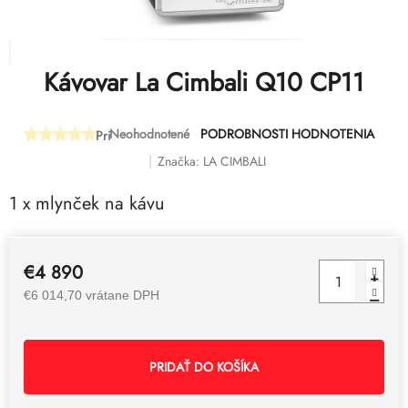
Kávovar La Cimbali Q10 CP11
Neohodnotené
PODROBNOSTI HODNOTENIA
Priemerné
hodnotenie
Značka:
LA CIMBALI
produktu
je
1 x mlynček na kávu
0,0
z
5
hviezdičiek.
€4 890
€6 014,70 vrátane DPH
PRIDAŤ DO KOŠÍKA