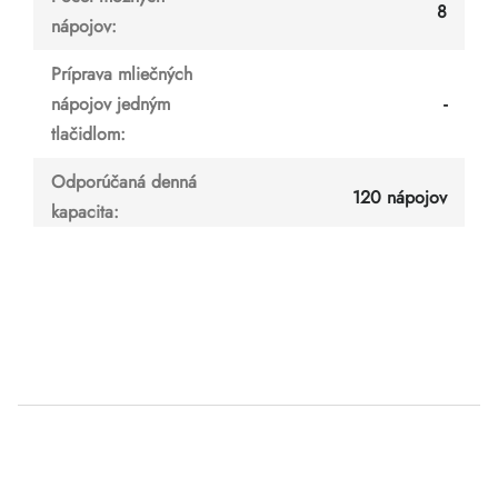
8
nápojov
:
Príprava mliečných
nápojov jedným
-
tlačidlom
:
Odporúčaná denná
120 nápojov
kapacita
:
Z
á
p