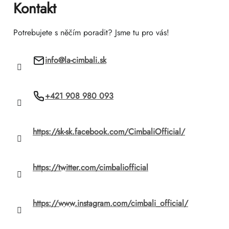
ä
Kontakt
t
Potrebujete s něčím poradit? Jsme tu pro vás!
i
info
@
la-cimbali.sk
e
+421 908 980 093
https://sk-sk.facebook.com/CimbaliOfficial/
https://twitter.com/cimbaliofficial
https://www.instagram.com/cimbali_official/