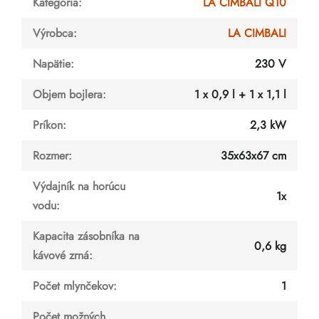
Kategória
:
LA CIMBALI Q10
Výrobca
:
LA CIMBALI
Napätie
:
230 V
Objem bojlera
:
1 x 0,9 l + 1 x 1,1 l
Príkon
:
2,3 kW
Rozmer
:
35x63x67 cm
Výdajník na horúcu
1x
vodu
:
Kapacita zásobníka na
0,6 kg
kávové zrná
:
Počet mlynčekov
:
1
Počet možných