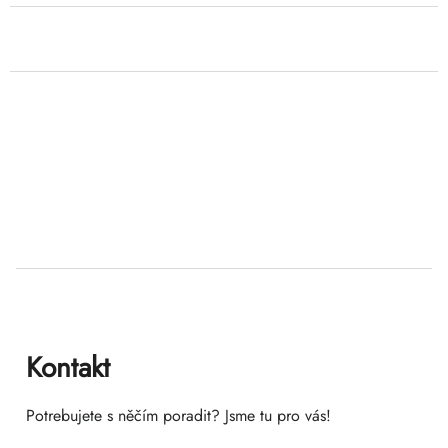
O
v
Z
l
á
á
d
p
a
ä
Kontakt
c
t
i
Potrebujete s něčím poradit? Jsme tu pro vás!
i