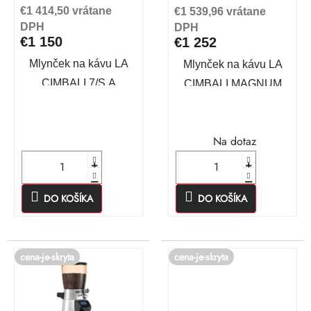
r
u
€1 414,50 vrátane
€1 539,96 vrátane
o
DPH
DPH
k
€1 150
€1 252
d
t
Mlynček na kávu LA
Mlynček na kávu LA
u
CIMBALI 7/S A
CIMBALI MAGNUM
o
k
v
t
Na dotaz
o
v
DO KOŠÍKA
DO KOŠÍKA
cena-je-skryta
cena-je-skryta