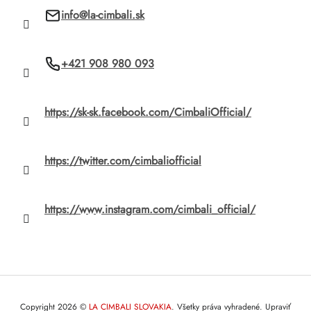
e
info
@
la-cimbali.sk
e
p
r
+421 908 980 093
v
k
https://sk-sk.facebook.com/CimbaliOfficial/
y
v
https://twitter.com/cimbaliofficial
ý
p
https://www.instagram.com/cimbali_official/
i
s
u
Copyright 2026
LA CIMBALI SLOVAKIA
. Všetky práva vyhradené.
Upraviť