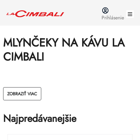
Prejsť
na
Prihlásenie
obsah
MLYNČEKY NA KÁVU LA
CIMBALI
LA CIMBALI MLYNČEK NA
KÁVU
ZOBRAZIŤ VIAC
MLYNČEK NA KÁVU
Najpredávanejšie