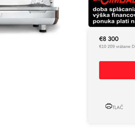
€8 300
€10 209 vrátane 
TLAČ