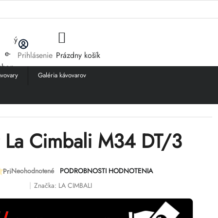
NÁKUPNÝ
Prihlásenie
Prázdny košík
KOŠÍK
vovary
Galéria kávovarov
 La Cimbali M34 DT/3
Neohodnotené
PODROBNOSTI HODNOTENIA
Priemerné
hodnotenie
Značka:
LA CIMBALI
produktu
je
0,0