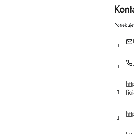
Kont
Potrebuje
htt
fic
htt