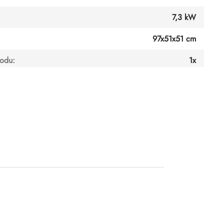
7,3 kW
97x51x51 cm
vodu
:
1x