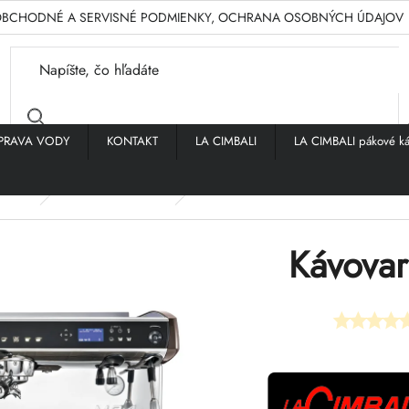
BCHODNÉ A SERVISNÉ PODMIENKY, OCHRANA OSOBNÝCH ÚDAJOV
PRAVA VODY
KONTAKT
LA CIMBALI
LA CIMBALI pákové ká
vovary
LA CIMBALI M34
Kávovar La Cimbali M34 DT/3
Kávovar