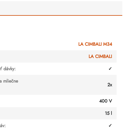
LA CIMBALI M34
LA CIMBALI
ť dávky
:
✓
a mliečne
2x
400 V
15 l
káv
:
✓