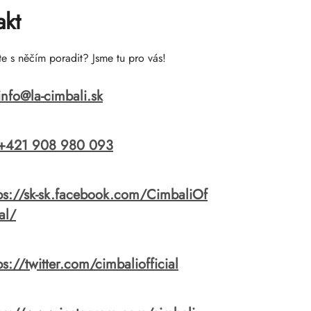
akt
te s něčím poradit? Jsme tu pro vás!
info
@
la-cimbali.sk
+421 908 980 093
ps://sk-sk.facebook.com/CimbaliOf
ial/
ps://twitter.com/cimbaliofficial