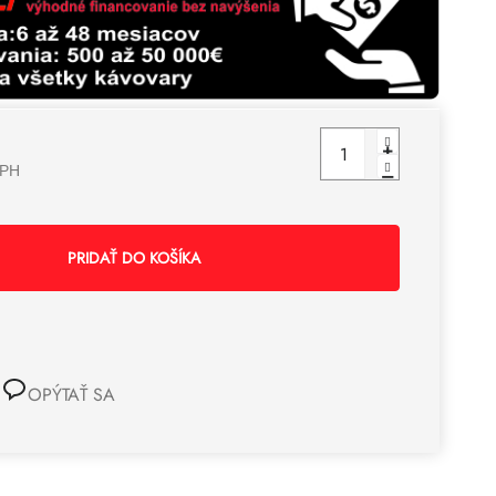
z 5
hviezdičiek.
DPH
PRIDAŤ DO KOŠÍKA
OPÝTAŤ SA