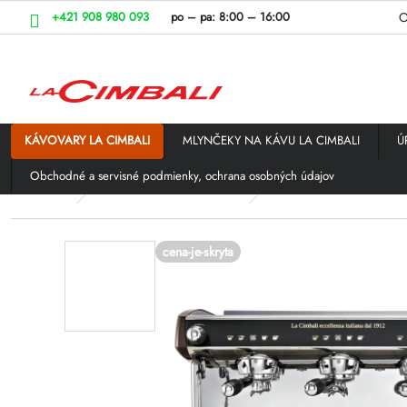
Prejsť
+421 908 980 093
po – pa:
8:00 – 16:00
O
na
obsah
KÁVOVARY LA CIMBALI
MLYNČEKY NA KÁVU LA CIMBALI
Ú
Obchodné a servisné podmienky, ochrana osobných údajov
Domov
KÁVOVARY LA CIMBALI
LA CIMBALI pákové ká
cena-je-skryta