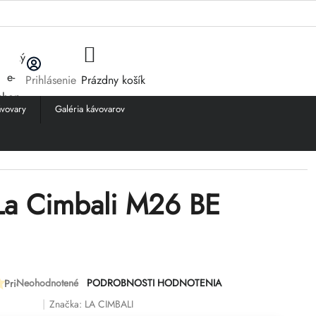
NÁKUPNÝ
Prihlásenie
Prázdny košík
KOŠÍK
vovary
Galéria kávovarov
La Cimbali M26 BE
Neohodnotené
PODROBNOSTI HODNOTENIA
Priemerné
hodnotenie
Značka:
LA CIMBALI
produktu