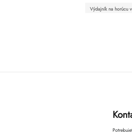
Výdajník na horúcu 
Kont
Potrebuje