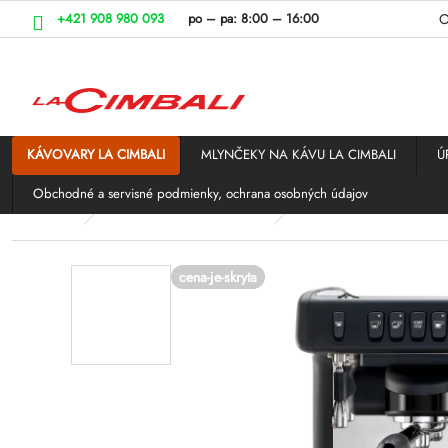
Prejsť
+421 908 980 093
po – pa:
8:00 – 16:00
O
na
obsah
KÁVOVARY LA CIMBALI
MLYNČEKY NA KÁVU LA CIMBALI
Ú
Obchodné a servisné podmienky, ochrana osobných údajov
Domov
KÁVOVARY LA CIMBALI
LA CIMBALI pákové ká
cena-je-skryta