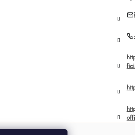
htt
fic
htt
ht
off