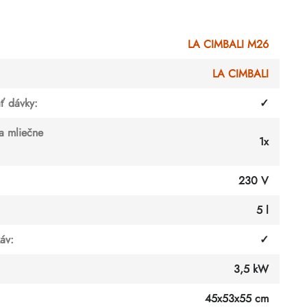
LA CIMBALI M26
LA CIMBALI
ť dávky
:
✓
a mliečne
1x
230 V
5 l
káv
:
✓
3,5 kW
45x53x55 cm