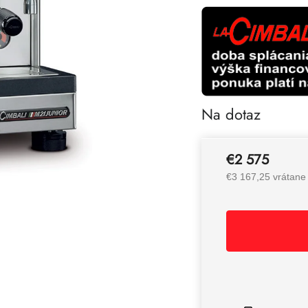
Na dotaz
€2 575
€3 167,25 vrátan