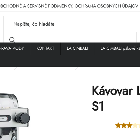
BCHODNÉ A SERVISNÉ PODMIENKY, OCHRANA OSOBNÝCH ÚDAJOV
PRAVA VODY
KONTAKT
LA CIMBALI
LA CIMBALI pákové ká
vovary
LA CIMBALI M21 JUNIOR
Kávovar La Cimbali M21 JU
Kávovar 
S1