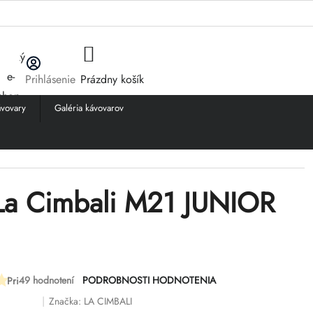
NÁKUPNÝ
Prihlásenie
Prázdny košík
KOŠÍK
vovary
Galéria kávovarov
NIOR S1
La Cimbali M21 JUNIOR
49 hodnotení
PODROBNOSTI HODNOTENIA
Priemerné
hodnotenie
Značka:
LA CIMBALI
produktu