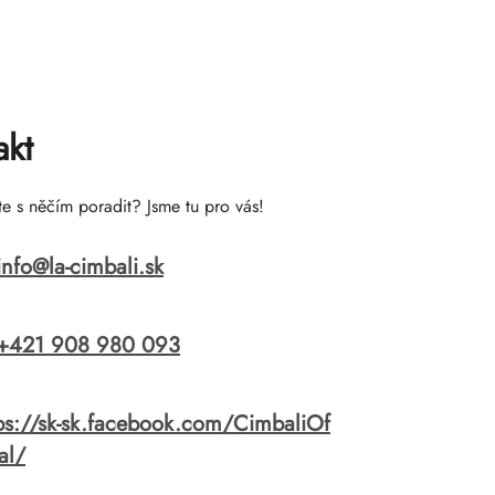
akt
te s něčím poradit? Jsme tu pro vás!
info
@
la-cimbali.sk
+421 908 980 093
ps://sk-sk.facebook.com/CimbaliOf
ial/