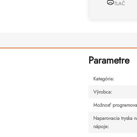
TLAČ
Parametre
Kategória
:
Výrobca
:
Možnosť programova
Naparovacia tryska n
nápoje
: