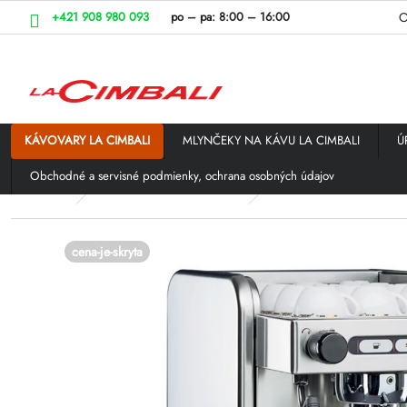
Prejsť
+421 908 980 093
po – pa:
8:00 – 16:00
O
na
obsah
KÁVOVARY LA CIMBALI
MLYNČEKY NA KÁVU LA CIMBALI
Ú
Obchodné a servisné podmienky, ochrana osobných údajov
Domov
KÁVOVARY LA CIMBALI
LA CIMBALI pákové ká
cena-je-skryta