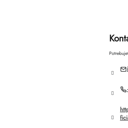
Kont
Potrebuje
htt
fic