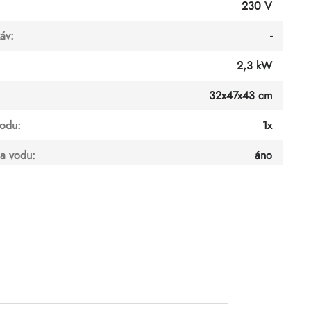
230 V
káv
:
-
2,3 kW
32x47x43 cm
vodu
:
1x
na vodu
:
áno