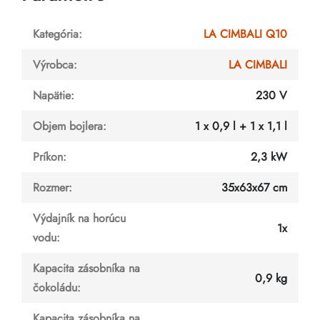
Kategória
:
LA CIMBALI Q10
Výrobca
:
LA CIMBALI
Napätie
:
230 V
Objem bojlera
:
1 x 0,9 l + 1 x 1,1 l
Príkon
:
2,3 kW
Rozmer
:
35x63x67 cm
Výdajník na horúcu
1x
vodu
:
Kapacita zásobníka na
0,9 kg
čokoládu
:
Kapacita zásobníka na