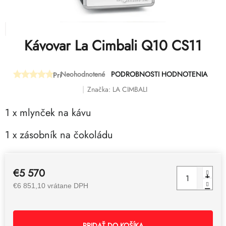
Kávovar La Cimbali Q10 CS11
Neohodnotené
PODROBNOSTI HODNOTENIA
Priemerné
hodnotenie
Značka:
LA CIMBALI
produktu
je
1 x mlynček na kávu
0,0
z
1 x zásobník na čokoládu
5
hviezdičiek.
€5 570
€6 851,10 vrátane DPH
PRIDAŤ DO KOŠÍKA