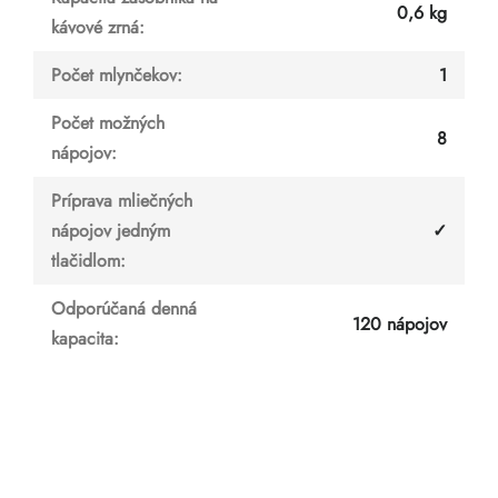
0,6 kg
kávové zrná
:
Počet mlynčekov
:
1
Počet možných
8
nápojov
:
Príprava mliečných
nápojov jedným
✓
tlačidlom
:
Odporúčaná denná
120 nápojov
kapacita
: