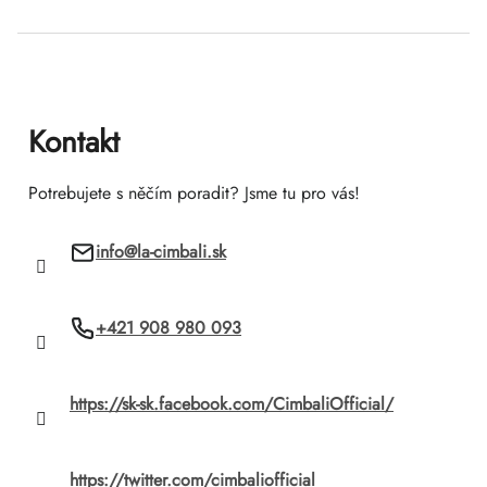
Z
á
p
ä
Kontakt
t
Potrebujete s něčím poradit? Jsme tu pro vás!
i
info
@
la-cimbali.sk
e
+421 908 980 093
https://sk-sk.facebook.com/CimbaliOfficial/
https://twitter.com/cimbaliofficial