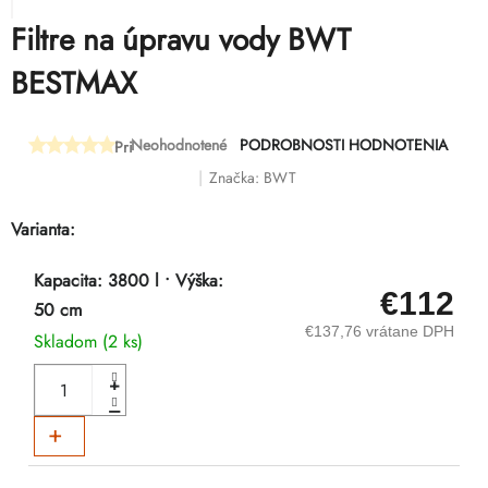
Filtre na úpravu vody BWT
BESTMAX
Neohodnotené
PODROBNOSTI HODNOTENIA
Priemerné
hodnotenie
Značka:
BWT
produktu
je
Varianta:
0,0
z
5
Kapacita: 3800 l • Výška:
€112
hviezdičiek.
50 cm
€137,76 vrátane DPH
Skladom
(2 ks)
DO KOŠÍKA