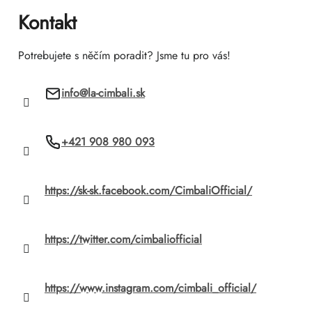
ä
Kontakt
t
Potrebujete s něčím poradit? Jsme tu pro vás!
i
info
@
la-cimbali.sk
e
+421 908 980 093
https://sk-sk.facebook.com/CimbaliOfficial/
https://twitter.com/cimbaliofficial
https://www.instagram.com/cimbali_official/