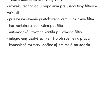
- rovnakú technológiu pripojenia pre všetky typy filtrov a
veľkostí
- priame nastavenie prietokového ventilu na hlave filtra
- horizontálne aj vertikálne použitie
- automatické uzavretie ventilu pri výmene filtra
- integrovaný uzatvárací ventil proti spätnému prúdu
- kompaktné rozmery ideálne aj pre malé zariadenia
Z
á
p